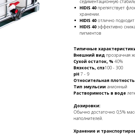
седиментационную стабиль
HIDIS 40
препятствует фло
хранении.
HIDIS 40
отлично подходит 
HIDIS 40
эффективно снижа
пигментов
Типичные характеристик
Внешний вид
прозрачная ж
Сухой остаток, %
40%
Вязкость, спз
100 - 300
рН
7 - 9
Относительная плотность
Тип эмульсии
анионный
Растворимость в воде
лег
Дозировки:
Обычно достаточно 0,5% ма
наполнителей.
Хранение и транспортиро