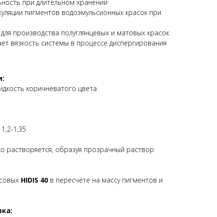
ность при длительном хранении
куляции пигментов водоэмульсионных красок при
для производства полуглянцевых и матовых красок
ет вязкость системы в процессе диспергирования
и:
идкость коричневатого цвета
1,2-1,35
ко растворяется, образуя прозрачный раствор
ссовых
HIDIS 40
в пересчёте на массу пигментов и
вка: