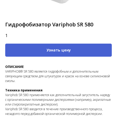
Гидрофобизатор Variphob SR 580
1
Узнать цену
ОПИСАНИЕ
VАRIPHOB® SR 580 является гидрофобным и дополнительным
связующим средством для штукатурок и красок на основе силиконовой
смолы.
Техника применения
Variphob SR 580 применяется как дополнительный загуститель наряду
с органическими полимерными дисперсиями (например, акрилатные
или стиролакрилатные дисперсии).
Variphob SR 580 вводится в течение производственного процесса,
незадолго перед добавкой органической полимерной дисперсии.