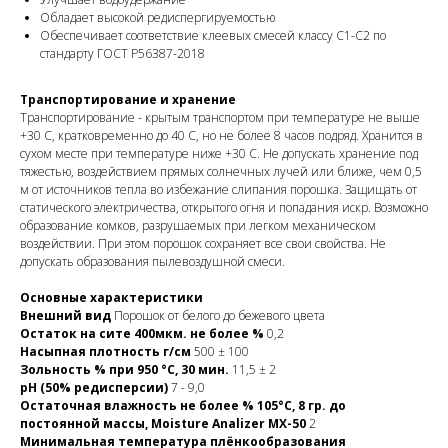
Обладает высокой редиспергируемостью
Обеспечивает соответствие клеевых смесей классу С1-С2 по
стандарту ГОСТ P56387-2018
Транспортирование и хранение
Транспортирование - крытым транспортом при температуре не выше
+30 С, кратковременно до 40 С, но не более 8 часов подряд. Хранится в
сухом месте при температуре ниже +30 С. Не допускать хранение под
тяжестью, воздействием прямых солнечных лучей или ближе, чем 0,5
м от источников тепла во избежание слипания порошка. Защищать от
статического электричества, открытого огня и попадания искр. Возможно
образование комков, разрушаемых при легком механическом
воздействии. При этом порошок сохраняет все свои свойства. Не
допускать образования пылевоздушной смеси.
Основные характеристики
Внешний вид
Порошок от белого до бежевого цвета
Остаток на сите 400мкм. не более %
0,2
Насыпная плотность г/см
500 ± 100
Зольность % при 950 °С, 30 мин.
11,5 ± 2
pH (50% редисперсии)
7 - 9,0
Остаточная влажность не более % 105°C, 8 гр. до
постоянной массы, Moisture Analizer MX-50
2
Минимальная температура плёнкообразования