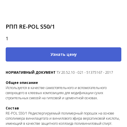
РПП RE-POL S50/1
1
Узнать цену
НОРМАТИВНЫЙ ДОКУМЕНТ
ТУ 20.52.10 - 021 - 51375167 - 2017
Общее описание
Используется в качестве самостоятельного и вспомогательного
связующего в клеевых композициях для модификации сухих
строительных смесей на гипсовой и цементной основах.
Состав
RE-POL S50/1 Редиспергируемый полимерный порошок на основе
сополимера винилацетата и винилового эфира версатиковой кислоты,
имеющий в качестве защитного коллоида поливиниловый спирт.