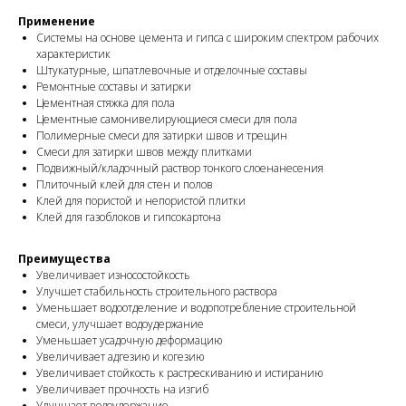
Применение
Системы на основе цемента и гипса с широким спектром рабочих
характеристик
Штукатурные, шпатлевочные и отделочные составы
Ремонтные составы и затирки
Цементная стяжка для пола
Цементные самонивелирующиеся смеси для пола
Полимерные смеси для затирки швов и трещин
Смеси для затирки швов между плитками
Подвижный/кладочный раствор тонкого слоенанесения
Плиточный клей для стен и полов
Клей для пористой и непористой плитки
Клей для газоблоков и гипсокартона
Преимущества
Увеличивает износостойкость
Улучшет стабильность строительного раствора
Уменьшает водоотделение и водопотребление строительной
смеси, улучшает водоудержание
Уменьшает усадочную деформацию
Увеличивает адгезию и когезию
Увеличивает стойкость к растрескиванию и истиранию
Увеличивает прочность на изгиб
Улучшает водоудержание