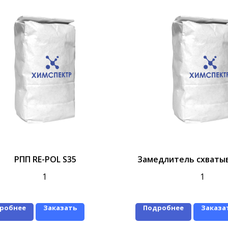
РПП RE-POL S35
Замедлитель схватыв
1
1
робнее
Заказать
Подробнее
Заказа