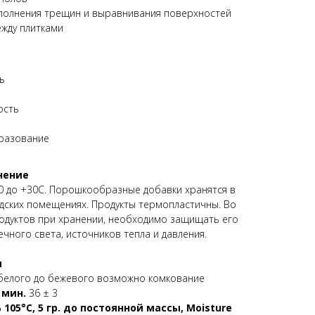
полнения трещин и выравнивания поверхностей
ежду плитками
ь
ость
разование
нение
0 до +30С. Порошкообразные добавки хранятся в
адских помещениях. Продукты термопластичны. Во
одуктов при хранении, необходимо защищать его
чного света, источников тепла и давления.
и
белого до бежевого возможно комкование
0 мин.
36 ± 3
105°C, 5 гр. до постоянной массы, Moisture