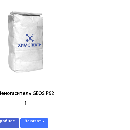
Пеногаситель GEOS P92
1
робнее
Заказать