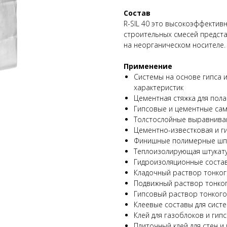
Состав
R-SIL 40 это высокоэффектив
строительных смесей предст
на неорганическом носителе.
Применение
Системы на основе гипса 
характеристик
Цементная стяжка для пола
Гипсовые и цементные сам
Толстослойные выравнива
Цементно-известковая и г
Финишные полимерные шп
Теплоизолирующая штукат
Гидроизоляционные соста
Кладочный раствор тонког
Подвижный раствор тонко
Гипсовый раствор тонкого
Клеевые составы для сист
Клей для газоблоков и гип
Плиточный клей для стен и