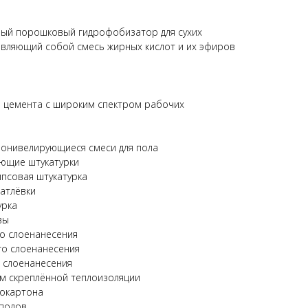
ный порошковый гидрофобизатор для сухих
авляющий собой смесь жирных кислот и их эфиров
и цемента с широким спектром рабочих
онивелирующиеся смеси для пола
ющие штукатурки
ипсовая штукатурка
атлёвки
урка
вы
о слоенанесения
го слоенанесения
 слоенанесения
ем скреплённой теплоизоляции
сокартона
 полов